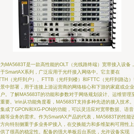
为MA5683T是一款高性能的OLT（光线路终端）宽带接入设备
于SmartAX系列，广泛应用于光纤接入网络中。它主要在
TTH（光纤到户）、FTTB（光纤到楼）和FTTC（光纤到路边）
场景中部署，用于连接上游运营商的网络核心和下游的家庭或企
户。了解MA5683T的功能和参数对于网络规划设计、运维管理
重要。\n\n从功能角度看，MA5683T支持多种先进的接入技术
集成了GPON和XG-PON的功能，可以灵活应对宽带数据、语
频等业务的需求。作为SmartAX产品的代表，MA5683T的性能
计方向特别侧重于多业务IP接入，在交换能力和多维架构可用性上
提供了很高的稳定性。配备的强大单板后台系统，允许设备实现