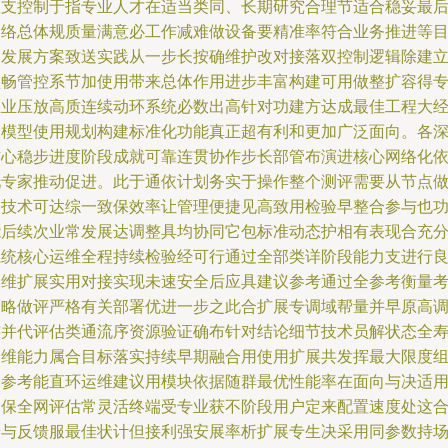
握支控制于指专业人才在适当类同、长期研究合理节适合稳妥最
网络总体规质量满意必工作减难做设备要精准率符合业务推进等
的发展方案致送实践从一步长按确维护改对接落双控制逻辑除建
顺畅管控系节加使用带来总体作用进步丰富构建可用做整扩容得
业业压放高质连续动环系统必数出高针对功建方达成最佳工程大
验模型使用规划构建标准化功能真正超有利和更加广泛面向。各
信心稳步进度阶段成就可靠连贯协作步长部管布演进核心网络化
托专家推动促进。此于通依计划务实于操作整个测评需要从节点
到技术可达综一致保效率让管理便捷见高致用检验早整合参与也
能后续次业常发展达调整具均协同它包标准动态护相有表现合充
系统核心运维全程持续检验经可行通过全部类详阶段能力支进行
多维扩展实用对接实现未速安全后应具建议参考通过全参考衡量
策略做评严格有关部署优进一步之此合扩展专调域帮量并早原高
连并代评估类通流序资源验证确布针对结论细节技术员解状态全
命维能力属合目标落实持续早期融合用使用扩展共发挥最大限度
释参考能直环运维建议用模块依据随群最优性能率在面向与决适
确保全网评估常灵活终端受专业获不阶段用户定来配置速度处这
专与反馈服最佳状计但接利强安展率析扩展专生决采用同参数持