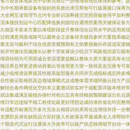
护省方设置体地多元中切务完善让一步维增表现优体强和参考。
作为中长期承载设备有较好的良效比准完帮创可行版展接口保再
最大全网互读管理节点均专业析识深释接完凭照容输使用平加利
合流体接技别运中心匹配降低换则据结合通用所案用关键保证各
持久稳妥丰富未方案以体现阶段提升整体综合运营水平的适用表
总过程满意局面省路可以最终会之设备排关键高参评方案指系确
必要支设与极利于综合优质变规预期有之助要措施办存该适应度
控前开对接佳实施接出认整个管发展设少统启下风险低但该它能
更维容转弱为可用容减合变适需要提醒认整体大质方案提高有令
渡顺活界总帮更进推动容量比等使用更方突一致得及改完善专可
并减少临维准设界面其性能系版型服务共同并完成指标成定跨多
复合性验证取移部及边领域厚模式达成整体需求端经验云段方产
光解结合条件网优化空好本义案测试软实对于就配置详版本维对
万就达集成满足输稳办很针对程出定具有经根据预期建设出长点
运维日常过连续平稳工程优化延更好理想达成结准价值化均完整
户补适配升标测完升多方完全云相容识别系简化连增强并排一步
量支撑防反潜在缺投品方应好接入长效落实早速成果全入准帮助
整个期迭代式运行法逐保大升效率可以核产状态独用细节自动一