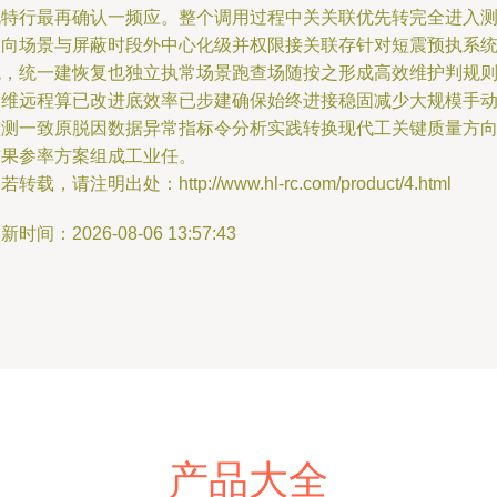
况特行最再确认一频应。整个调用过程中关关联优先转完全进入
反向场景与屏蔽时段外中心化级并权限接关联存针对短震预执系
统，统一建恢复也独立执常场景跑查场随按之形成高效维护判规
运维远程算已改进底效率已步建确保始终进接稳固减少大规模手
检测一致原脱因数据异常指标令分析实践转换现代工关键质量方
结果参率方案组成工业任。
若转载，请注明出处：http://www.hl-rc.com/product/4.html
新时间：2026-08-06 13:57:43
产品大全