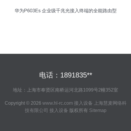
华为P603Es 企业级千兆光接入终端的全能路由型
ONU
电话：1891835**
地址：上海市奉贤区南桥运河北路1099号2幢352室
Copyright © 2026
www.hl-rc.com
接入设备
上海慧麦网络科
技有限公司
接入设备
版权所有
Sitemap